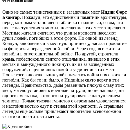
Форт Бхангар Индия
Одно из самых таинственных и загадочных мест
Индии Форт
Бхангар
. Пожалуй, это единственный памятник архитектуры,
перед которым установлена табличка с надписью, о том, что
после наступления темноты, посещение этих мест запрещено.
Местные жители считают, что руины крепости населяют
души людей, погибших в этом форте. По одной из легенд.
Колдун, влюблённый в местную принцессу, наслал проклятие
на форт, из-за неразделенной любви. Через год, все жители
погибли в опустошительной войне. По другой, строители
храма, побеспокоили святого отшельника, жившего в этих
местах и вынужденного покинуть их из-за возведённых
сооружений, нарушивших покой и уединение этих мест.
После того как отшельник ушёл, началась война и все жители
погибли. Как бы то ни было, а Индийцы свято верят в эти
легенды. Правительство, дабы развенчать плохую славу этих
мест, хотело установить военные патрули, но не нашлось, ни
одного смельчака, готового патрулировать с наступлением
темноты. Только тысячи туристов с огромным удовольствием
и настойчивостью едут к стенам этой крепости. А страшные
легенды ещё больше привлекают любителей всевозможной
экзотики посетить эти места.