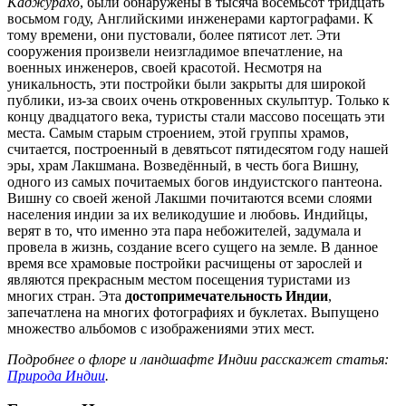
Каджурахо
, были обнаружены в тысяча восемьсот тридцать
восьмом году, Английскими инженерами картографами. К
тому времени, они пустовали, более пятисот лет. Эти
сооружения произвели неизгладимое впечатление, на
военных инженеров, своей красотой. Несмотря на
уникальность, эти постройки были закрыты для широкой
публики, из-за своих очень откровенных скульптур. Только к
концу двадцатого века, туристы стали массово посещать эти
места. Самым старым строением, этой группы храмов,
считается, построенный в девятьсот пятидесятом году нашей
эры, храм Лакшмана. Возведённый, в честь бога Вишну,
одного из самых почитаемых богов индуистского пантеона.
Вишну со своей женой Лакшми почитаются всеми слоями
населения индии за их великодушие и любовь. Индийцы,
верят в то, что именно эта пара небожителей, задумала и
провела в жизнь, создание всего сущего на земле. В данное
время все храмовые постройки расчищены от зарослей и
являются прекрасным местом посещения туристами из
многих стран. Эта
достопримечательность Индии
,
запечатлена на многих фотографиях и буклетах. Выпущено
множество альбомов с изображениями этих мест.
Подробнее о флоре и ландшафте Индии расскажет статья:
Природа Индии
.