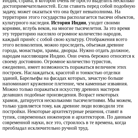
Индия, страна, в которой очень не просто выделить несколько
достопримечательностей. Если ставить перед собой подобную
задачу, может оказаться что она будит невыполнима. На
территории этого государства располагается тысячи объектов,
культурного наследия.
История Индии
, уходит своими
корнями, вглубь веков, на многие тысячелетия. За это время
эту территорию населяло огромное количество народов,
каждый принёс с собой свою культуру. Отображения всего
этого великолепия, можно проследить, объезжая древние
города, монастыри, храмы, дворцы. Нужно отдать должное,
народам населяющим Индию. Они очень бережно относятся к
своему достоянию. Огромное количество туристов,
ежедневно, имеет возможность поражаться величием этих
построек. Наслаждаться, красотой и тонкостью отделки
зданий, Барельефы на фасадах которых, зачастую больше
напоминают кружевное плетение, чем каменные изваяния.
Можно только поражаться искусству древних мастеров
делавших подобные произведения. Возраст некоторых
храмов, датируется несколькими тысячелетиями. Мы можем,
только удивляется тому, как древние люди возводили эти
постройки. Некоторые архитектурные решения, ставят в
тупик, современных инженеров и архитекторов. По данным
современной науки, все это, строилось в те времена, когда
преобладал исключительно ручной труд.