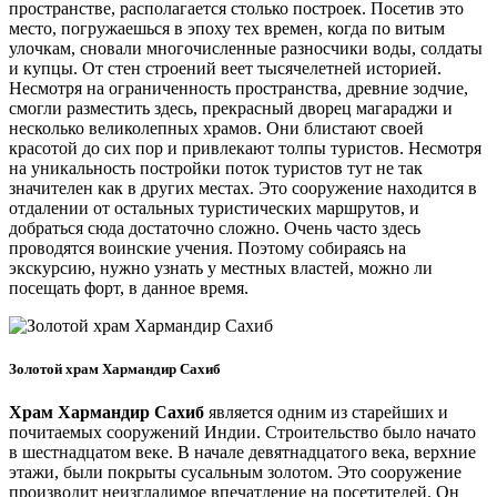
пространстве, располагается столько построек. Посетив это
место, погружаешься в эпоху тех времен, когда по витым
улочкам, сновали многочисленные разносчики воды, солдаты
и купцы. От стен строений веет тысячелетней историей.
Несмотря на ограниченность пространства, древние зодчие,
смогли разместить здесь, прекрасный дворец магараджи и
несколько великолепных храмов. Они блистают своей
красотой до сих пор и привлекают толпы туристов. Несмотря
на уникальность постройки поток туристов тут не так
значителен как в других местах. Это сооружение находится в
отдалении от остальных туристических маршрутов, и
добраться сюда достаточно сложно. Очень часто здесь
проводятся воинские учения. Поэтому собираясь на
экскурсию, нужно узнать у местных властей, можно ли
посещать форт, в данное время.
Золотой храм Хармандир Сахиб
Храм Хармандир Сахиб
является одним из старейших и
почитаемых сооружений Индии. Строительство было начато
в шестнадцатом веке. В начале девятнадцатого века, верхние
этажи, были покрыты сусальным золотом. Это сооружение
производит неизгладимое впечатление на посетителей. Он