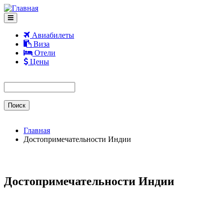
Перейти к основному содержанию
Авиабилеты
Виза
Отели
Цены
Форма поиска
Поиск
Главная
Достопримечательности Индии
Достопримечательности Индии