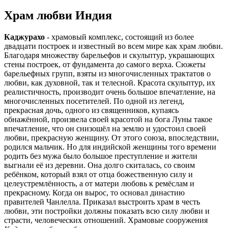
Храм любви Индия
Каджурахо
- храмовый комплекс, состоящий из более
двадцати построек и известный во всем мире как храм любви.
Благодаря множеству барельефов и скульптур, украшающих
стены построек, от фундамента до самого верха. Сюжеты
барельефных групп, взяты из многочисленных трактатов о
любви, как духовной, так и телесной. Красота скульптур, их
реалистичность, производит очень большое впечатление, на
многочисленных посетителей. По одной из легенд,
прекрасная дочь, одного из священников, купаясь
обнажённой, произвела своей красотой на бога Луны такое
впечатление, что он снизошёл на землю и удостоил своей
любви, прекрасную женщину. От этого союза, впоследствии,
родился мальчик. Но для индийской женщины того времени
родить без мужа было большое преступление и жители
выгнали её из деревни. Она долго скиталась, со своим
ребёнком, который взял от отца божественную силу и
целеустремлённость, а от матери любовь к ремёслам и
прекрасному. Когда он вырос, то основал династию
правителей Чанлелла. Приказал выстроить храм в честь
любви, эти постройки должны показать всю силу любви и
страсти, человеческих отношений. Храмовые сооружения