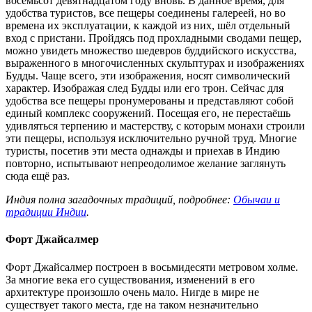
восемьсот девятнадцатом году вновь. В данное время, для
удобства туристов, все пещеры соединены галереей, но во
времена их эксплуатации, к каждой из них, шёл отдельный
вход с пристани. Пройдясь под прохладными сводами пещер,
можно увидеть множество шедевров буддийского искусства,
выраженного в многочисленных скульптурах и изображениях
Будды. Чаще всего, эти изображения, носят символический
характер. Изображая след Будды или его трон. Сейчас для
удобства все пещеры пронумерованы и представляют собой
единый комплекс сооружений. Посещая его, не перестаёшь
удивляться терпению и мастерству, с которым монахи строили
эти пещеры, используя исключительно ручной труд. Многие
туристы, посетив эти места однажды и приехав в Индию
повторно, испытывают непреодолимое желание заглянуть
сюда ещё раз.
Индия полна загадочных традиций, подробнее:
Обычаи и
традиции Индии
.
Форт Джайсалмер
Форт Джайсалмер построен в восьмидесяти метровом холме.
За многие века его существования, изменений в его
архитектуре произошло очень мало. Нигде в мире не
существует такого места, где на таком незначительно