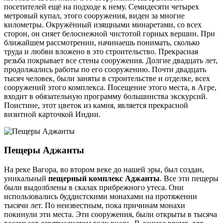
посетителей ещё на подходе к нему. Семидесяти четырех
метровый купал, этого сооружения, виден за многие
километры. Окружённый изящными минаретами, со всех
сторон, он сияет белоснежной чистотой горных вершин. При
ближайшем рассмотрении, начинаешь понимать, сколько
труда и любви вложено в это строительство. Прекрасная
резьба покрывает все стены сооружения. Долгие двадцать лет,
продолжались работы по его сооружению. Почти двадцать
тысяч человек, были заняты в строительстве и отделке, всех
сооружений этого комплекса. Посещение этого места, в Агре,
входит в обязательную программу большинства экскурсий.
Поистине, этот цветок из камня, является прекрасной
визитной карточкой Индии.
Пещеры Аджанты
На реке Вагора, во втором веке до нашей эры, был создан,
уникальный
пещерный комплекс Аджанты
. Все эти пещеры
были выдолблены в скалах прибрежного утеса. Они
использовались буддистскими монахами на протяжении
тысячи лет. По неизвестным, пока причинам монахи
покинули эти места. Эти сооружения, были открыты в тысяча