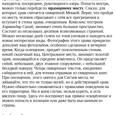
находится, посередине, рукотворного озера. Попасть внутрь,
можно только перейдя по
мраморному мосту
. Сикхи, для
которых храм считается священной Меккой. Верят, что пройдя
по мосту, человек сбрасывает с себя все прегрешения и
вступает в стены храма, очищенным. Комплекс построек
Хармандир Сахиб
, занимает очень большое пространство,
Состоит из нескольких десятков всевозможных строений.
Можно несколько дней гулять по этим улочкам и находить все
новые интересные виды. Фотографии этого храма прекрасно
дополнят ваш фотоальбом, особенно сделанные в вечернее
время. Когда освещение, придаёт позолоченным стенам,
некий сказочный вид. Центральное место, занимает золотой
храм, находящийся в середине комплекса. Он представляет
собой, небольшое, двух этажное сооружение, с небольшой
беседкой наверху. Чтецы священных текстов, ежедневно
собираются в ней, для чтения отрывков из священных книг.
При посещении, этого святого для Сигхов места, не
забывайте, что это не только музей, но и действующий храм.
Нужно обязательно ознакомиться с правилами поведения на
его территории. Ни в коем случае, нельзя курить, и есть
мясную пищу. Здесь это воспримут как прямое оскорбление и
можно попасть в полицию или даже быть высланным из
страны.