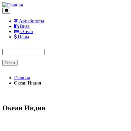
Перейти к основному содержанию
Авиабилеты
Виза
Отели
Цены
Форма поиска
Поиск
Главная
Океан Индия
Океан Индия