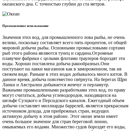
океанского дна. С точностью глубин до ста метров.
Промышленное использование
Значения этих вод, для промышленного лова рыбы, не очень
велико, поскольку составляет всего пять процентов, от общей
мировой добычи рыбы. Основными промысловыми сортами
рыб этого района являются тунец и сардина.Огромные
плавучие фабрики с целыми флотами траулеров бороздят эти
воды. Хорошо поставлена добыча ракообразных.Они
поступают на лавки магазинов как в замороженном, так ив
свежем виде. Раньше в этих водах добывалось много китов. В
данное время, добыча повсеместно свёрнута. На берегах Щри
Ланки и Австралии добывается жемчуг и перламутр.
Важными промышленными разработками этих вод, по праву
могут считаться, добыча углеводородов, находящихся на
шельфе Суэцкого и Персидского каналов. Ежегодный объем
добычи составляет миллиарды баррелей, является прекрасным
источником дохода, для прибрежных стран, ведущих
активную добычу в этом районе. Этот океан земли имеет
очень большое значение для стран береговой линии,
омываемых его водами. Множество судов бороздят его воды,