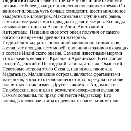
Индийский океан
является третьим по величине океаном и
покрывает более двадцати процентов поверхности земли.Он
занимает площадь чуть больше семидесяти шести миллионов
квадратных километров. Максимальная глубина его равна,
семи километрам семисот двадцати девяти метров. Его воды
омывают континенты Африки Азии, Австралии и
Антарктиды. Название свое этот океан получил от самого
богатого во времена древности материка,
Индии.Одиннадцать с половиной миллионов километров,
составляет площадь всех морей, проливов и заливов входящих
в составе Индийского океана. Самыми известными морями
этого океана, являются Красное и Аравийское. В его состав
входят Аденский и Персидский заливы, а так же Оманский.
Некоторые острова этого Океана, например, такие как
Мадагаскар, Мальдивские острова, являются фрагментами
материков, когда-то отколовшиеся от них, в результате обще
планетных катаклизмов, Другие, такие как Андоманские,
Никобарские, возникли в результате извержения вулканов.
Самым большим, по праву, считается Мадагаскар. Его
площадь превышает пятьсот девяносто тысяч километров.