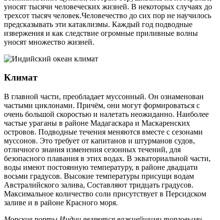
уносят тысячи человеческих жизней. В некоторых случаях до
трехсот тысяч человек.Человечество до сих пор не научилось
предсказывать эти катаклизмы. Каждый год подводные
извержения и как следствие огромные приливные волны
уносят множество жизней.
Климат
В главной части, преобладает муссонный. Он ознаменован
частыми циклонами. Причём, они могут формироваться с
очень большой скоростью и налетать неожиданно. Наиболее
частые ураганы в районе Мадагаскара и Маскаренских
островов. Подводные течения меняются вместе с сезонами
муссонов. Это требует от капитанов и штурманов судов,
отличного знания изменения сезонных течений, для
безопасного плавания в этих водах. В экваториальной части,
воды имеют постоянную температуру, в районе двадцати
восьми градусов. Высокие температуры присущи водам
Австралийского залива, Составляют тридцать градусов.
Максимальное количество соли присутствует в Персидском
заливе и в районе Красного моря.
Морские порты Индии являются важнейшими торговыми