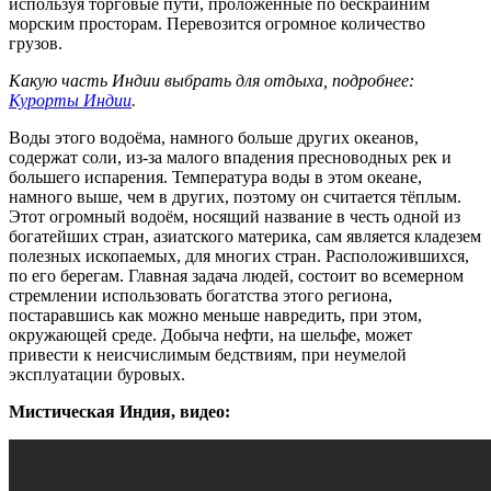
используя торговые пути, проложенные по бескрайним
морским просторам. Перевозится огромное количество
грузов.
Какую часть Индии выбрать для отдыха, подробнее:
Курорты Индии
.
Воды этого водоёма, намного больше других океанов,
содержат соли, из-за малого впадения пресноводных рек и
большего испарения. Температура воды в этом океане,
намного выше, чем в других, поэтому он считается тёплым.
Этот огромный водоём, носящий название в честь одной из
богатейших стран, азиатского материка, сам является кладезем
полезных ископаемых, для многих стран. Расположившихся,
по его берегам. Главная задача людей, состоит во всемерном
стремлении использовать богатства этого региона,
постаравшись как можно меньше навредить, при этом,
окружающей среде. Добыча нефти, на шельфе, может
привести к неисчислимым бедствиям, при неумелой
эксплуатации буровых.
Мистическая Индия, видео: