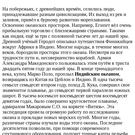
На побережьях, с древнейших времён, селились люди,
принадлежавшие разным цивилизациям, Их выход из рек и
заливов, привёл к бурному развитию мореплавания.
Освоению океанских просторов. Например, Египет вёл очень
прибыльную торговлю с близлежащими странами. Такими
как индия, ещё за три с половиной тысячи лет до нашей эры.
Древний учёный Геродот описывал путешествия Финикийцев
вокруг Африки в Индию. Многие народы, в течение многих
веков, бороздили просторы этого океана. Несмотря на все
трудности пути и, несовершенство кораблей. Армия
Александра Македонского пользовалась этим путём в триста
двадцать пятом году до нашей эры. В конце тринадцатого
века, купец Марко Поло, проплыл
Индийским океаном
,
возвращаясь из Китая на Цейлон и Индию. В одна тысяча
семьсот семьдесят втором году, поход Д. Кука, совершил свое
знаменитое плаванье, до семьдесят первой параллели южных
широт. В тысяча восемьсот восемьдесят шестом восемьдесят
девятом годах, было совершено кругосветное плаванье,
адмиралом Макаровым С.О. на корвете «Витязь». Эта
экспедиция провела огромную работу по исследованию
океана и прокладке новых морских путей. Многие годы,
различные страны изучали воды этого океана, Последние
десятилетия позволили, при помощи современного
спутникового оборудования, получит точные карты рельефа