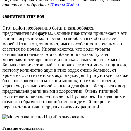
артериями, подробнее:
Порты Индии
.
Обитатели этих вод
Этот район необычайно богат и разнообразен
представителями фауны.. Обилие планктона привлекает в эти
районы огромное количество разнообразных обитателей
морей. Планктон, этих мест, имеет особенность, очень ярко
светится по ночам, Иногда кажется, что воды укрыты
светящимся одеялом, эта особенность сильно пугала
мореплавателей древности и снискала славу опасных мест.
Большое количество рыбы, привлекает в эти места хищников,
поэтому количество акул в этих водах очень большое, от
крохотных до гигантских акул людоедов. Присутствует так же
большое количество млекопитающих, таких как тюлени,
черепахи, разные китообразные и дельфины. Флора этих вод
представлена различными водорослями. Очень типичной
растительностью является мангр. В устьях рек. Впадающих в
океан он образует сплошной непроходимый покров из
переплетения лиан и других ползучих растений.
Развитие мореплавания