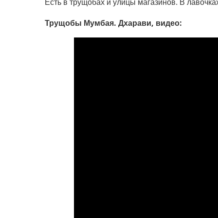
Есть в трущобах и улицы магазинов. В лавочка
Трущобы Мумбая. Дхарави, видео: