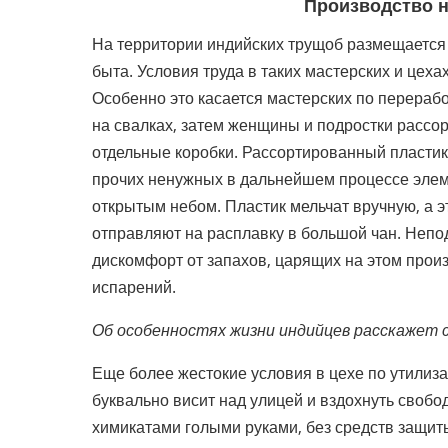
Производство н
На территории индийских трущоб размещается 
быта. Условия труда в таких мастерских и цех
Особенно это касается мастерских по перерабо
на свалках, затем женщины и подростки рассо
отдельные коробки. Рассортированный пластик 
прочих ненужных в дальнейшем процессе элеме
открытым небом. Пластик мельчат вручную, а э
отправляют на расплавку в большой чан. Неп
дискомфорт от запахов, царящих на этом произ
испарений.
Об особенностях жизни индийцев расскажет
Еще более жестокие условия в цехе по утилиза
буквально висит над улицей и вздохнуть своб
химикатами голыми руками, без средств защиты