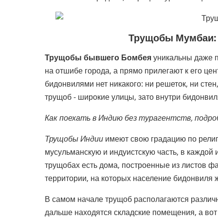
Трущобы Мумбаи: 
Трущобы бывшего Бомбея
уникальны даже п
на отшибе города, а прямо прилегают к его ц
бидонвилями нет никакого: ни решеток, ни сте
трущоб - широкие улицы, зато внутри бидонвил
Как поехать в Индию без турагентств, подро
Трущобы Индии
имеют свою градацию по религ
мусульманскую и индуистскую часть, в каждой 
трущобах есть дома, построенные из листов фа
территории, на которых население бидонвиля 
В самом начале трущоб располагаются различн
дальше находятся складские помещения, а вот