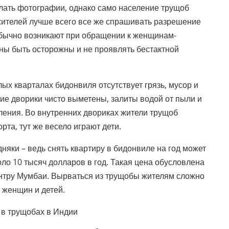
лать фотографии, однако само население трущоб
 жителей лучше всего все же спрашивать разрешение
обычно возникают при обращении к женщинам-
ны быть осторожны и не проявлять бестактной
лых кварталах бидонвиля отсутствует грязь, мусор и
ие дворики чисто выметены, залиты водой от пыли и
ления. Во внутренних двориках жители трущоб
та, тут же весело играют дети.
яки – ведь снять квартиру в бидонвиле на год может
оло 10 тысяч долларов в год. Такая цена обусловлена
нтру Мумбаи. Вырваться из трущобы жителям сложно
 женщин и детей.