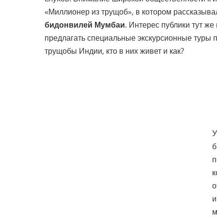
«Миллионер из трущоб», в котором рассказыва
бидонвилей Мумбаи
. Интерес публики тут же
предлагать специальные экскурсионные туры п
трущобы Индии, кто в них живет и как?
У
б
п
к
о
и
м